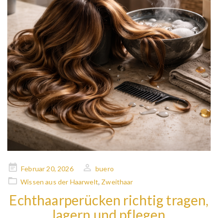
Posted
Februar 20, 2026
buero
on
Wissen aus der Haarwelt
,
Zweithaar
Echthaarperücken richtig tragen,
lagern und pflegen