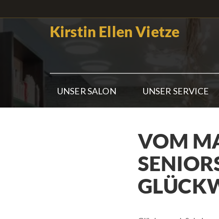
Kirstin Ellen Vietze
UNSER SALON
UNSER SERVICE
VOM MA
SENIOR
GLÜCKW