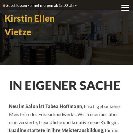
Geschlossen · öffnet morgen ab 12:00 Uhr
Kirstin Ellen
Vietze
IN EIGENER SACHE
Neu im Salon ist Tabea Hoffmann
, frisch gebackene
Meisterin des Friseurhandwerks. Wir freuen uns über
eine versierte, freundliche und kreative neue Kollegin.
Luadine startete in ihre Meisterausbildung
, für die