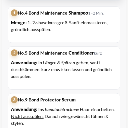
No.4 Bond Maintenance
Shampoo
1
1–2 Min.
Menge:
1–2× haselnussgroß. Sanft einmassieren,
gründlich ausspülen.
No.5 Bond Maintenance
Conditioner
2
kurz
Anwendung:
In
Längen & Spitzen
geben, sanft
durchkämmen, kurz einwirken lassen und gründlich
ausspülen.
No.9 Bond Protector
Serum
3
—
Anwendung:
Ins
handtuchtrockene
Haar einarbeiten.
Nicht ausspülen.
Danach wie gewünscht föhnen &
stylen.