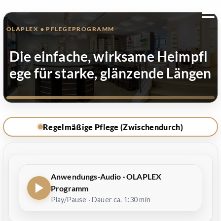
OLAPLEX • PFLEGEPROGRAMM
D
i
e
e
i
n
f
a
c
h
e
,
w
i
r
k
s
a
m
e
H
e
i
m
p
f
l
e
g
e
f
ü
r
s
t
a
r
k
e
,
g
l
ä
n
z
e
n
d
e
L
ä
n
g
e
n
Regelmäßige Pflege bei jeder Haarwäsche – plus ein Intensiv-
Treatment im passenden Rhythmus. Minimaler Aufwand,
Regelmäßige Pflege (Zwischendurch)
maximale Wirkung.
Anwendungs-Audio · OLAPLEX
Programm
Play/Pause · Dauer ca. 1:30 min