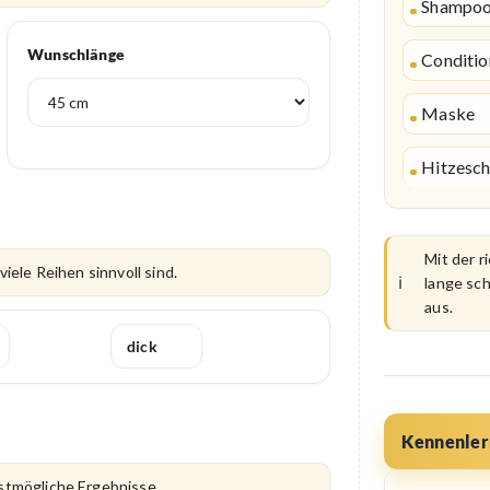
Shampo
Wunschlänge
Conditio
Maske
Hitzesch
Mit der r
iele Reihen sinnvoll sind.
lange sch
aus.
dick
Kennenler
stmögliche Ergebnisse.